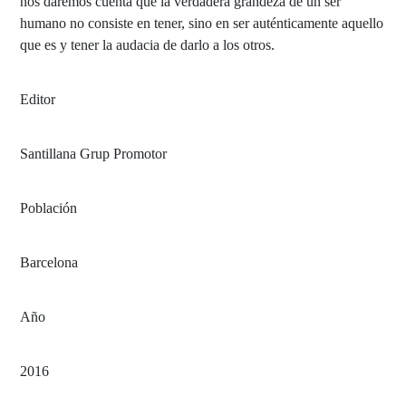
nos daremos cuenta que la verdadera grandeza de un ser
humano no consiste en tener, sino en ser auténticamente aquello
que es y tener la audacia de darlo a los otros.
Editor
Santillana Grup Promotor
Población
Barcelona
Año
2016