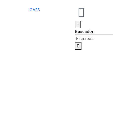
CA
ES
×
Buscador