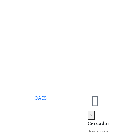
CA
ES
×
Cercador