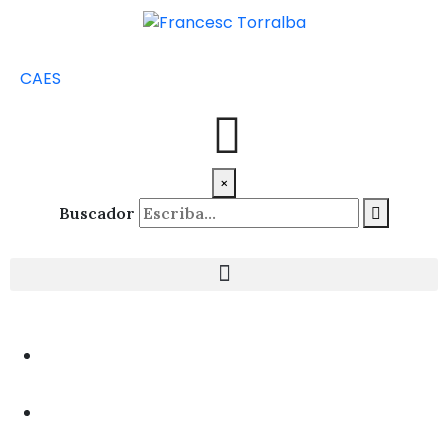
CA
ES
×
Buscador