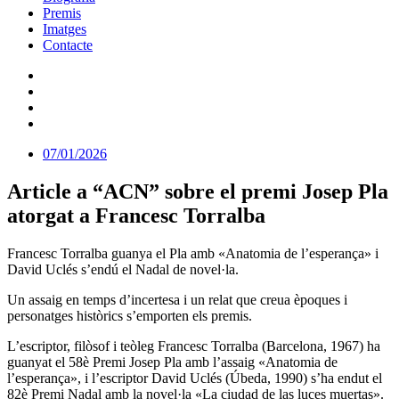
Premis
Imatges
Contacte
07/01/2026
Article a “ACN” sobre el premi Josep Pla
atorgat a Francesc Torralba
Francesc Torralba guanya el Pla amb «Anatomia de l’esperança» i
David Uclés s’endú el Nadal de novel·la.
Un assaig en temps d’incertesa i un relat que creua èpoques i
personatges històrics s’emporten els premis.
L’escriptor, filòsof i teòleg Francesc Torralba (Barcelona, 1967) ha
guanyat el 58è Premi Josep Pla amb l’assaig «Anatomia de
l’esperança», i l’escriptor David Uclés (Úbeda, 1990) s’ha endut el
82è Premi Nadal amb la novel·la «La ciudad de las luces muertas».