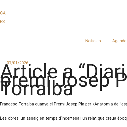
CA
ES
Notícies
Agenda
Article a “Diar
07/01/2026
premi Josep P
Torralba
Francesc Torralba guanya el Premi Josep Pla per «Anatomia de l’esp
Les obres, un assaig en temps d’incertesa i un relat que creua èpoqu