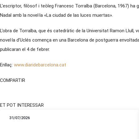
L’escriptor, filòsof i teòleg Francesc Torralba (Barcelona, 1967) ha
Nadal amb la novel·la «La ciudad de las luces muertas».
L’obra de Torralba, que és catedràtic de la Universitat Ramon Llull, vo
novel·la d’Uclés comença en una Barcelona de postguerra envoltada e
publicaran el 4 de febrer.
Enllaç:
www.diaridebarcelona.cat
COMPARTIR
ET POT INTERESSAR
31/07/2026