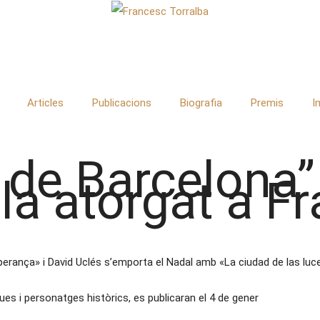
Articles
Publicacions
Biografia
Premis
I
i de Barcelona”
la atorgat a F
erança» i David Uclés s’emporta el Nadal amb «La ciudad de las luc
es i personatges històrics, es publicaran el 4 de gener