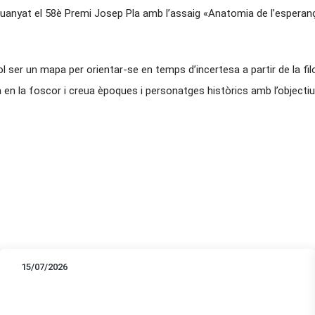
 guanyat el 58è Premi Josep Pla amb l’assaig «Anatomia de l’esperança
l ser un mapa per orientar-se en temps d’incertesa a partir de la filos
n la foscor i creua èpoques i personatges històrics amb l’objectiu 
15/07/2026