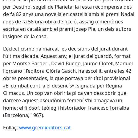
per Destino, segell de Planeta, la festa recompensa des
de fa 82 anys una novel·la en castellà amb el premi Nadal
i des de fa 58 una obra de ficció, assaig o memòries
escrita en català amb el premi Josep Pla, un dels autors
insignes de la casa.
L’eclecticisme ha marcat les decisions del jurat durant
l’última dècada. Aquest any, el jurat del guardó, format
per Montse Barderi, David Bueno, Jaume Clotet, Manuel
Forcano i l’editora Glòria Gasch, ha escollit, entre les 42
obres presentades, la que portava per títol provisional
«El combat contra el desencís», signada per Regina
Climacus. Un cop van obrir la plica van descobrir que
darrere aquest pseudònim femení s’hi amagava un
home: el filòsof, teòleg i historiador Francesc Torralba
(Barcelona, 1967).
Enllaç:
www.gremieditors.cat