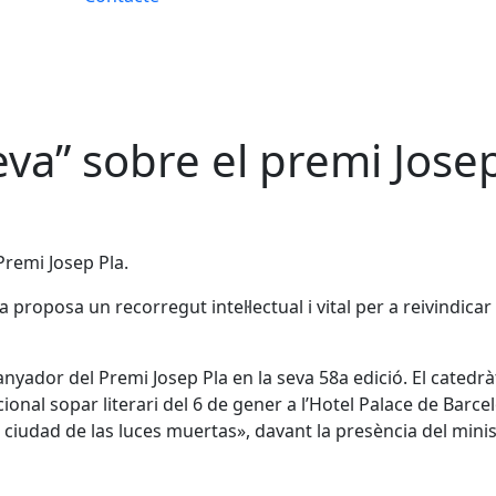
eva” sobre el premi Josep
Premi Josep Pla.
a proposa un recorregut intel·lectual i vital per a reivindica
nyador del Premi Josep Pla en la seva 58a edició. El catedràt
cional sopar literari del 6 de gener a l’Hotel Palace de Bar
a ciudad de las luces muertas», davant la presència del minis