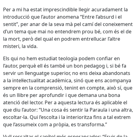
Per a mi ha estat imprescindible llegir acuradament la
introducció que l’autor anomena “Entre l’absurd i el
sentit”, per anar de la seva mà pel camí del coneixement
d’un tema que mai no entendrem prou bé, com és el de
la mort, però del qual en podrem entrellucar l’altre
misteri, la vida.
Els qui no hem estudiat teologia podem confiar en
l’autor, perquè ell és també un bon pedagog i, si bé fa
servir un llenguatge superior, no ens deixa abandonats
a la intel·lectualitat acadèmica, sinó que ens acompanya
sempre en la comprensió, tenint en compte, això sí, que
és un llibre per aprofundir i que demana una bona
atenció del lector. Per a aquesta lectura és aplicable el
que diu l’autor: “Una cosa és sentir la Paraula i una altra,
escoltar-la. Qui l’escolta i la interioritza fins a tal extrem
que l’assumeix com a pròpia, es transforma.”
Vull ressaltar el capítol més esperançador: “Fruir de la