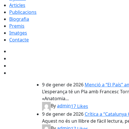
Articles
Publicacions
Biografia
Premis
Imatges
Contacte
9 de gener de 2026
Menció a “El País” a
L’esperança té un Pla amb Francesc Torra
«Anatomia...
By
admin
17
Likes
9 de gener de 2026
Crítica a “Catalunya 
Aquest no és un llibre de fàcil lectura, 
By
admin
17
Likes