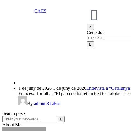
CA
ES
×
Cercador
1 de juny de 2026
1 de juny de 2026
Entrevista a “Catalunya
Francesc Torralba: “El papa no ha fet un text tecnofòbic”. Torr
By
admin
8
Likes
Search posts
About Me