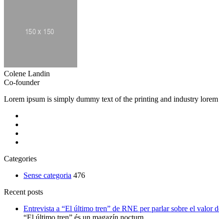
Colene Landin
Co-founder
Lorem ipsum is simply dummy text of the printing and industry lorem
Categories
Sense categoria
476
Recent posts
Entrevista a “El último tren” de RNE per parlar sobre el valor d
“El último tren” és un magazín nocturn...