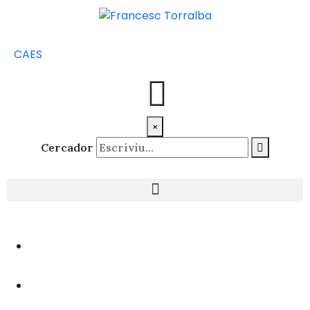
CA
ES
×
Cercador