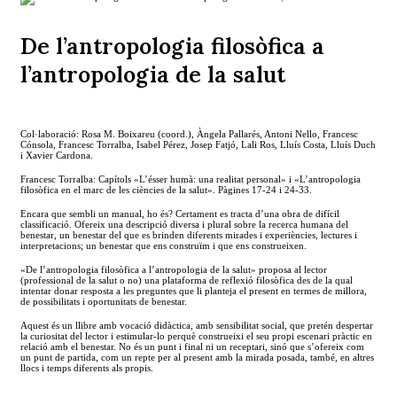
De l’antropologia filosòfica a
l’antropologia de la salut
Col·laboració: Rosa M. Boixareu (coord.), Àngela Pallarés, Antoni Nello, Francesc
Cónsola, Francesc Torralba, Isabel Pérez, Josep Fatjó, Lali Ros, Lluís Costa, Lluís Duch
i Xavier Cardona.
Francesc Torralba: Capítols «L’ésser humà: una realitat personal» i «L’antropologia
filosòfica en el marc de les ciències de la salut». Pàgines 17-24 i 24-33.
Encara que sembli un manual, ho és? Certament es tracta d’una obra de difícil
classificació. Ofereix una descripció diversa i plural sobre la recerca humana del
benestar, un benestar del que es brinden diferents mirades i experiències, lectures i
interpretacions; un benestar que ens construïm i que ens construeixen.
«De l’antropologia filosòfica a l’antropologia de la salut» proposa al lector
(professional de la salut o no) una plataforma de reflexió filosòfica des de la qual
intentar donar resposta a les preguntes que li planteja el present en termes de millora,
de possibilitats i oportunitats de benestar.
Aquest és un llibre amb vocació didàctica, amb sensibilitat social, que pretén despertar
la curiositat del lector i estimular-lo perquè construeixi el seu propi escenari pràctic en
relació amb el benestar. No és un punt i final ni un receptari, sinó que s’ofereix com
un punt de partida, com un repte per al present amb la mirada posada, també, en altres
llocs i temps diferents als propis.