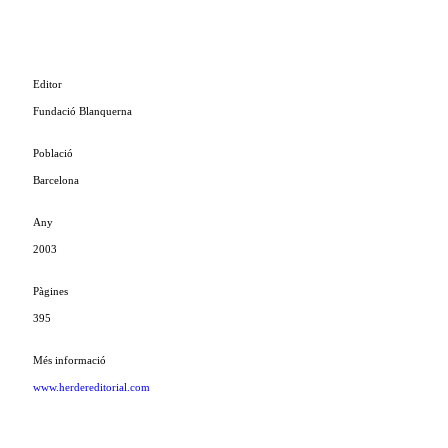
Editor
Fundació Blanquerna
Població
Barcelona
Any
2003
Pàgines
395
Més informació
www.herdereditorial.com