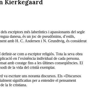
en Kierkegaard
ls escriptors més laberíntics i apassionants del segle
engua danesa, és un joc de pseudònims, d’estils,
tament amb H. C. Andersen i N. Grundtvig, és considerat
 definir-se com a escriptor religiós. Tota la seva obra
plicació en l’existència individual de cada persona.
nsat amb coratge fins a les últimes conseqüències. El
pisodi de la vida del cristià exemplar.
ard va escriure uns noranta discursos. Els «Discursos
alment significatius per a entendre el pensament
e la fe cristiana.