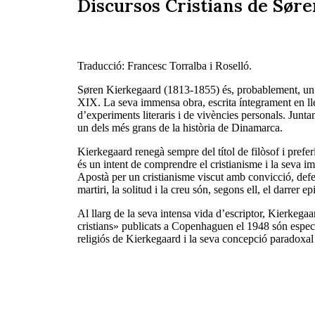
Discursos Cristians de Sør
Traducció: Francesc Torralba i Roselló.
Søren Kierkegaard (1813-1855) és, probablement, un de
XIX. La seva immensa obra, escrita íntegrament en ll
d’experiments literaris i de vivències personals. Jun
un dels més grans de la història de Dinamarca.
Kierkegaard renegà sempre del títol de filòsof i preferí
és un intent de comprendre el cristianisme i la seva im
Apostà per un cristianisme viscut amb convicció, defe
martiri, la solitud i la creu són, segons ell, el darrer e
Al llarg de la seva intensa vida d’escriptor, Kierkega
cristians» publicats a Copenhaguen el 1948 són especi
religiós de Kierkegaard i la seva concepció paradoxal d