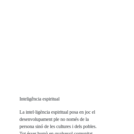
Inteligência espiritual
La intel·ligència espiritual posa en joc el
desenvolupament ple no només de la
persona sinó de les cultures i dels pobles.
Tot ésser humà en qualsevol comunitat