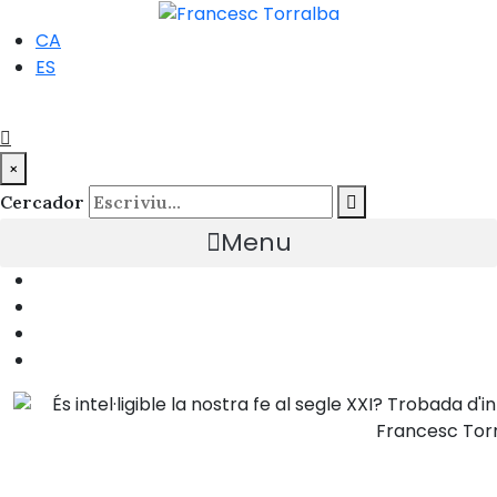
CA
ES
×
Cercador
Menu