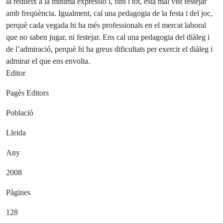
la redueix a la mínima expressió i, fins i tot, està mal vist festejar
amb freqüència. Igualment, cal una pedagogia de la festa i del joc,
perquè cada vegada hi ha més professionals en el mercat laboral
que no saben jugar, ni festejar. Ens cal una pedagogia del diàleg i
de l’admiració, perquè hi ha greus dificultats per exercir el diàleg i
admirar el que ens envolta.
Editor
Pagès Editors
Població
Lleida
Any
2008
Pàgines
128