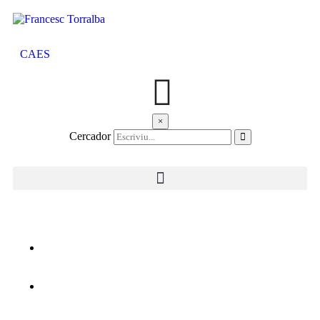
CA
ES
×
Cercador