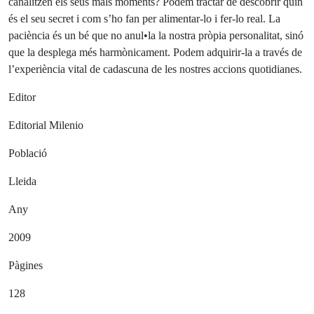
canalitzen els seus mals moments? Podem tractar de descobrir quin
és el seu secret i com s’ho fan per alimentar-lo i fer-lo real. La
paciència és un bé que no anul•la la nostra pròpia personalitat, sinó
que la desplega més harmònicament. Podem adquirir-la a través de
l’experiència vital de cadascuna de les nostres accions quotidianes.
Editor
Editorial Milenio
Població
Lleida
Any
2009
Pàgines
128