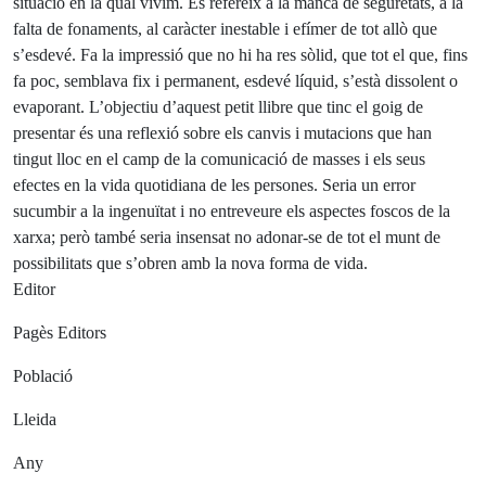
situació en la qual vivim. Es refereix a la manca de seguretats, a la
falta de fonaments, al caràcter inestable i efímer de tot allò que
s’esdevé. Fa la impressió que no hi ha res sòlid, que tot el que, fins
fa poc, semblava fix i permanent, esdevé líquid, s’està dissolent o
evaporant. L’objectiu d’aquest petit llibre que tinc el goig de
presentar és una reflexió sobre els canvis i mutacions que han
tingut lloc en el camp de la comunicació de masses i els seus
efectes en la vida quotidiana de les persones. Seria un error
sucumbir a la ingenuïtat i no entreveure els aspectes foscos de la
xarxa; però també seria insensat no adonar-se de tot el munt de
possibilitats que s’obren amb la nova forma de vida.
Editor
Pagès Editors
Població
Lleida
Any