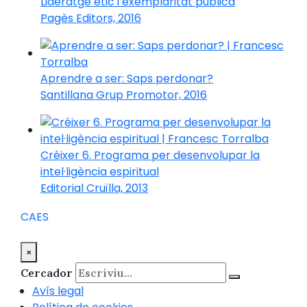
Lideratge ètic i exemplaritat pública
Pagès Editors, 2016
Aprendre a ser: Saps perdonar?
Santillana Grup Promotor, 2016
Créixer 6. Programa per desenvolupar la
intel·ligència espiritual
Editorial Cruïlla, 2013
CA
ES
×
Cercador
Avís legal