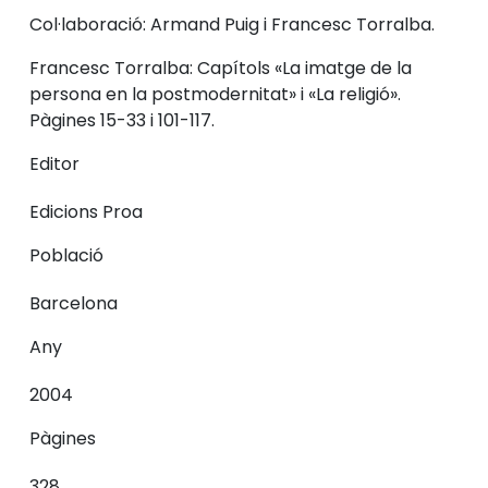
Col·laboració: Armand Puig i Francesc Torralba.
Francesc Torralba: Capítols «La imatge de la
persona en la postmodernitat» i «La religió».
Pàgines 15-33 i 101-117.
Editor
Edicions Proa
Població
Barcelona
Any
2004
Pàgines
328