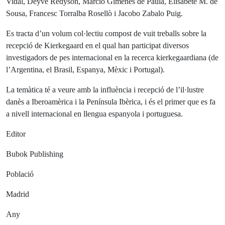
Vidal, Deyve Redyson, Marcio Gimenes de Paula, Elisabete M. de
Sousa, Francesc Torralba Rosellò i Jacobo Zabalo Puig
.
Es tracta d’un volum col·lectiu compost de vuit treballs sobre la
recepció de Kierkegaard en el qual han participat diversos
investigadors de pes internacional en la recerca kierkegaardiana (de
l’Argentina, el Brasil, Espanya, Mèxic i Portugal).
La temàtica té a veure amb la influència i recepció de l’il·lustre
danès a Iberoamèrica i la Península Ibèrica, i és el primer que es fa
a nivell internacional en llengua espanyola i portuguesa.
Editor
Bubok Publishing
Població
Madrid
Any