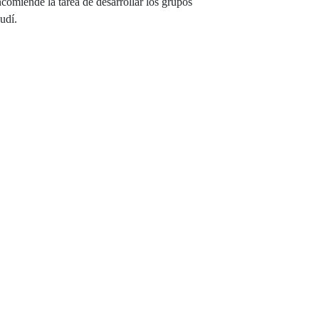
ncomiende la tarea de desarrollar los grupos
udí.