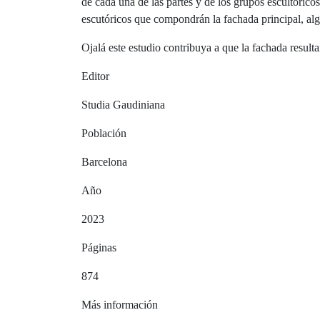
de cada una de las partes y de los grupos escultórico
escutóricos que compondrán la fachada principal, alg
Ojalá este estudio contribuya a que la fachada resultan
Editor
Studia Gaudiniana
Población
Barcelona
Año
2023
Páginas
874
Más información