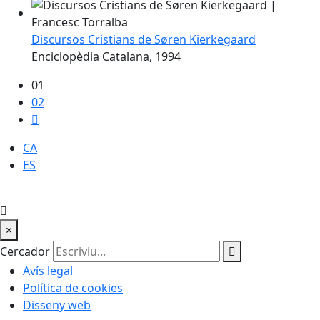
Discursos Cristians de Søren Kierkegaard
Enciclopèdia Catalana, 1994
01
02
CA
ES
×
Cercador
Avís legal
Política de cookies
Disseny web