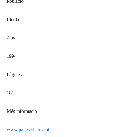
Població
Lleida
Any
1994
Pàgines
181
Més informació
www.pageseditors.cat