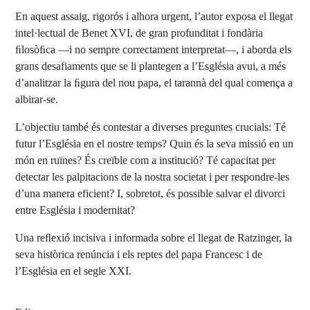
En aquest assaig, rigorós i alhora urgent, l’autor exposa el llegat
intel·lectual de Benet XVI, de gran profunditat i fondària
ﬁlosòﬁca —i no sempre correctament interpretat—, i aborda els
grans desafiaments que se li plantegen a l’Església avui, a més
d’analitzar la ﬁgura del nou papa, el tarannà del qual comença a
albirar-se.
L’objectiu també és contestar a diverses preguntes crucials: Té
futur l’Església en el nostre temps? Quin és la seva missió en un
món en ruïnes? És creïble com a institució? Té capacitat per
detectar les palpitacions de la nostra societat i per respondre-les
d’una manera eficient? I, sobretot, és possible salvar el divorci
entre Església i modernitat?
Una reﬂexió incisiva i informada sobre el llegat de Ratzinger, la
seva històrica renúncia i els reptes del papa Francesc i de
l’Església en el segle XXI.