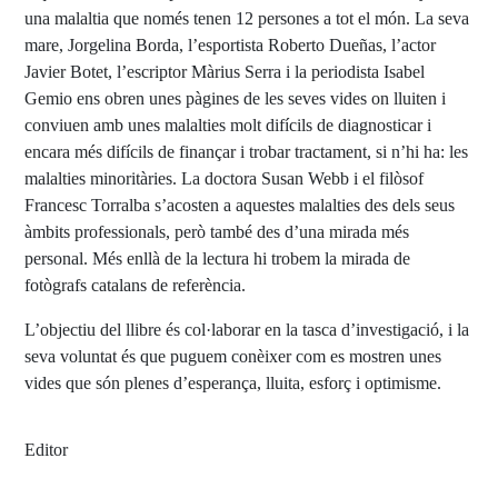
una malaltia que només tenen 12 persones a tot el món. La seva
mare, Jorgelina Borda, l’esportista Roberto Dueñas, l’actor
Javier Botet, l’escriptor Màrius Serra i la periodista Isabel
Gemio ens obren unes pàgines de les seves vides on lluiten i
conviuen amb unes malalties molt difícils de diagnosticar i
encara més difícils de finançar i trobar tractament, si n’hi ha: les
malalties minoritàries. La doctora Susan Webb i el filòsof
Francesc Torralba s’acosten a aquestes malalties des dels seus
àmbits professionals, però també des d’una mirada més
personal. Més enllà de la lectura hi trobem la mirada de
fotògrafs catalans de referència.
L’objectiu del llibre és col·laborar en la tasca d’investigació, i la
seva voluntat és que puguem conèixer com es mostren unes
vides que són plenes d’esperança, lluita, esforç i optimisme.
Editor