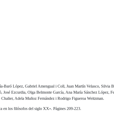
-Baró López, Gabriel Amengual i Coll, Juan Martín Velasco, Silvia Ba
lló, José Ezcurdia, Olga Belmonte García, Ana María Sánchez López, 
e Chalier, Adela Muñoz Fernández i Rodrigo Figueroa Weitzman.
ca en los filósofos del siglo XX». Pàgines 209-223.