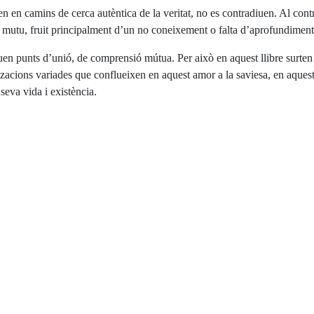
xen en camins de cerca autèntica de la veritat, no es contradiuen. Al con
 mutu, fruit principalment d’un no coneixement o falta d’aprofundiment en
n punts d’unió, de comprensió mútua. Per això en aquest llibre surten a 
itzacions variades que conflueixen en aquest amor a la saviesa, en aque
seva vida i existència.