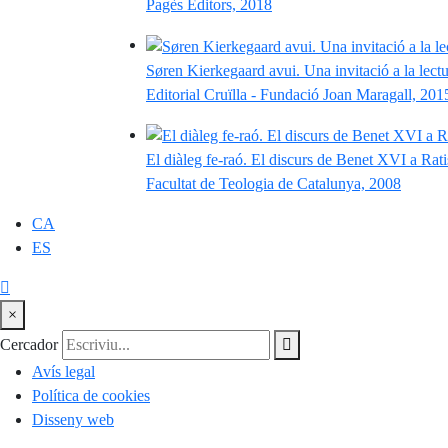
Pagès Editors, 2018
Søren Kierkegaard avui. Una invitació a la lect
Editorial Cruïlla - Fundació Joan Maragall, 201
El diàleg fe-raó. El discurs de Benet XVI a Rat
Facultat de Teologia de Catalunya, 2008
CA
ES
×
Cercador
Avís legal
Política de cookies
Disseny web