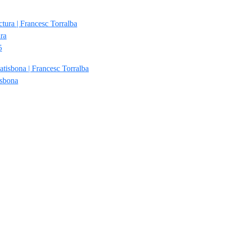
ura
5
isbona