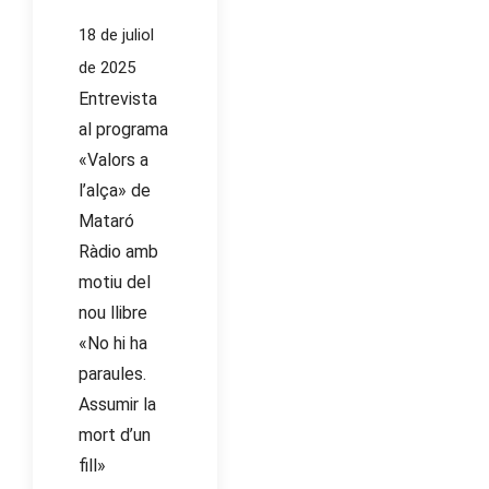
18 de juliol
de 2025
Entrevista
al programa
«Valors a
l’alça» de
Mataró
Ràdio amb
motiu del
nou llibre
«No hi ha
paraules.
Assumir la
mort d’un
fill»