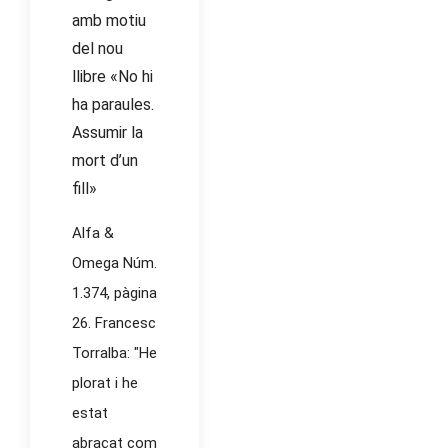
amb motiu
del nou
llibre «No hi
ha paraules.
Assumir la
mort d’un
fill»
Alfa &
Omega Núm.
1.374, pàgina
26. Francesc
Torralba: "He
plorat i he
estat
abraçat com