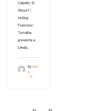
Cabello. El
filòsof i
teòleg
Francesc
Torralba
presenta a
Lleida...
By
adm
in
31
01
02
…