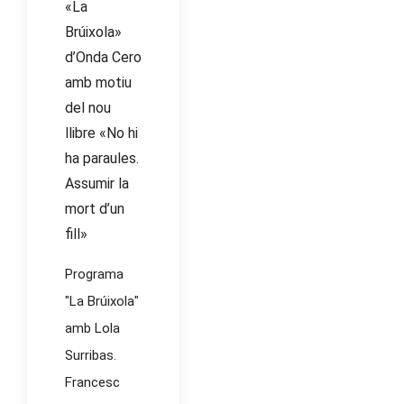
«La
Brúixola»
d’Onda Cero
amb motiu
del nou
llibre «No hi
ha paraules.
Assumir la
mort d’un
fill»
Programa
"La Brúixola"
amb Lola
Surribas.
Francesc