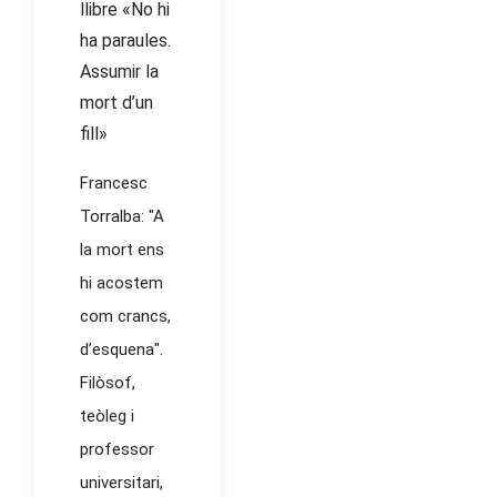
llibre «No hi
ha paraules.
Assumir la
mort d’un
fill»
Francesc
Torralba: "A
la mort ens
hi acostem
com crancs,
d’esquena".
Filòsof,
teòleg i
professor
universitari,