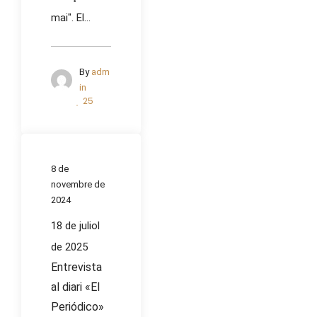
mai". El...
By
adm
in
25
8 de
novembre de
2024
18 de juliol
de 2025
Entrevista
al diari «El
Periódico»