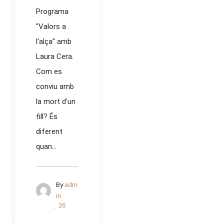
Programa
"Valors a
l'alça" amb
Laura Cera.
Com es
conviu amb
la mort d’un
fill? És
diferent
quan...
By
adm
in
26