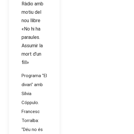
Ràdio amb
motiu del
nou llibre
«No hi ha
paraules.
Assumir la
mort d’un
fill»
Programa "El
divan" amb
Sílvia
Cóppulo.
Francesc
Torralba:
"Déu no és