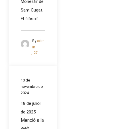
Monestir de
Sant Cugat.
El filòsof...
By
adm
in
27
10 de
novembre de
2024
18 de juliol
de 2025
Menció a la
web