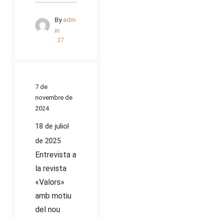
By
adm
in
27
7 de
novembre de
2024
18 de juliol
de 2025
Entrevista a
la revista
«Valors»
amb motiu
del nou