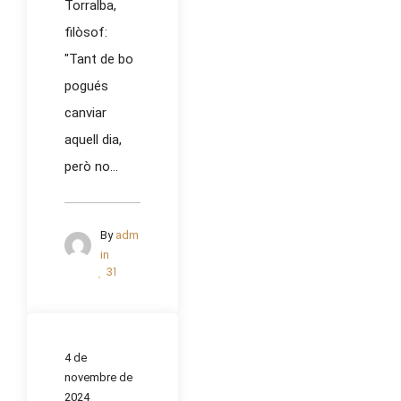
Torralba,
filòsof:
"Tant de bo
pogués
canviar
aquell dia,
però no...
By
adm
in
31
4 de
novembre de
2024