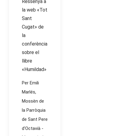
Ressenya a
la web «Tot
Sant
Cugat» de
la
conferència
sobre el
llibre
«Humildad»
Per Emili
Marlés,
Mossèn de
la Parròquia
de Sant Pere
d'Octavià -