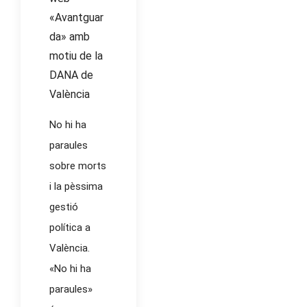
«Avantguar
da» amb
motiu de la
DANA de
València
No hi ha
paraules
sobre morts
i la pèssima
gestió
política a
València.
«No hi ha
paraules»